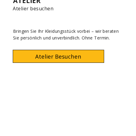
ATELIER
TE
Atelier besuchen
Onl
Bringen Sie Ihr Kleidungsstück vorbei – wir beraten
Vere
Sie persönlich und unverbindlich. Ohne Termin.
komm
Ateli
Atelier Besuchen