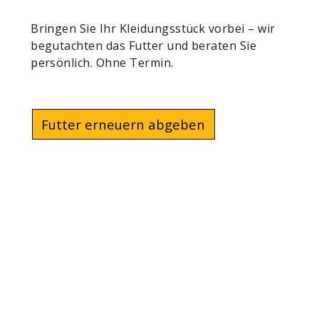
Bringen Sie Ihr Kleidungsstück vorbei – wir
Vere
begutachten das Futter und beraten Sie
onli
persönlich. Ohne Termin.
direk
Futter erneuern abgeben